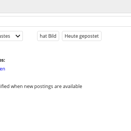
stes
hat Bild
Heute gepostet
es:
hen
ified when new postings are available