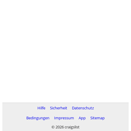
Hilfe
Sicherheit
Datenschutz
Bedingungen
Impressum
App
Sitemap
© 2026 craigslist