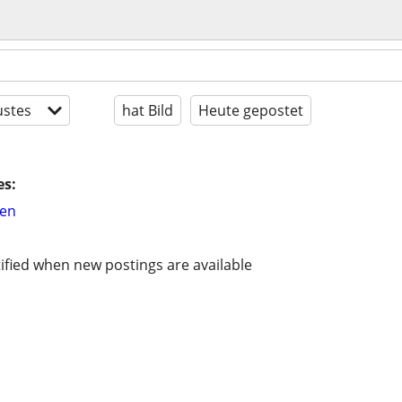
stes
hat Bild
Heute gepostet
es:
hen
ified when new postings are available