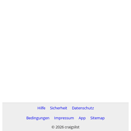
Hilfe
Sicherheit
Datenschutz
Bedingungen
Impressum
App
Sitemap
© 2026 craigslist